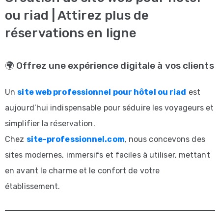
commerce
ou riad | Attirez plus de
réservations en ligne
SERVICES
Website
🌍 Offrez une expérience digitale à vos clients
Analysis
Service
Un
site web professionnel pour hôtel ou riad
est
SEO
aujourd’hui indispensable pour séduire les voyageurs et
|
simplifier la réservation.
Optimisation
Chez
site-professionnel.com
, nous concevons des
de
sites modernes, immersifs et faciles à utiliser, mettant
Site
en avant le charme et le confort de votre
Web
établissement.
pour
Google