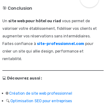
Blog
🎯 Conclusion
|
Conseils
Un
site web pour hôtel ou riad
vous permet de
et
valoriser votre établissement, fidéliser vos clients et
Astuces
augmenter vos réservations sans intermédiaires.
pour
Faites confiance à
site-professionnel.com
pour
créer un site qui allie design, performance et
un
rentabilité.
Site
Professionnel
💻
Découvrez aussi :
🌐
Création de site web professionnel
🔍
Optimisation SEO pour entreprises