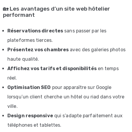
🏡 Les avantages d’un site web hôtelier
PORTFOLIOS
performant
Portfolio
Réservations directes
sans passer par les
3
plateformes tierces.
Portfolio
Présentez vos chambres
avec des galeries photos
4
haute qualité.
Portfolio
Affichez vos tarifs et disponibilités
en temps
Single
réel.
Optimisation SEO
pour apparaître sur Google
PAGES
lorsqu’un client cherche un hôtel ou riad dans votre
About
ville.
Team
Design responsive
qui s’adapte parfaitement aux
Case
téléphones et tablettes.