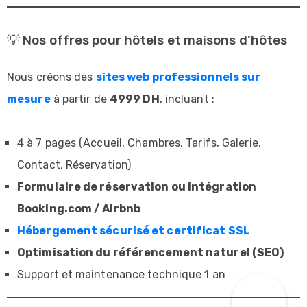
Study
404
💡 Nos offres pour hôtels et maisons d’hôtes
CONTACTEZ
Nous créons des
sites web professionnels sur
NOTRE
mesure
à partir de
4999 DH
, incluant :
ÉQUIPE
POUR
4 à 7 pages (Accueil, Chambres, Tarifs, Galerie,
CRÉER
Contact, Réservation)
UN
Formulaire de réservation ou intégration
SITE
Booking.com / Airbnb
PROFESSIONNEL
Hébergement sécurisé et certificat SSL
ET
Optimisation du référencement naturel (SEO)
MODERNE
Support et maintenance technique 1 an
ELEMENTS