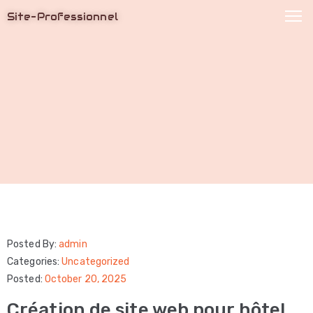
Site-Professionnel
ACCUEIL
HOME
A
Création
PROPOS
de
DE
Site
NOUS
SERVICES
Web
BLOG
Professionnel
CONTACTEZ-
|
NOUS
Site
Posted By:
admin
MANAGE
Vitrine
Categories:
Uncategorized
PROFILE
Posted:
October 20, 2025
&
E-
Création de site web pour hôtel