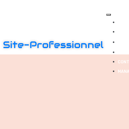
ACCU
A PR
Site-Professionnel
SERV
BLO
CONT
MANA