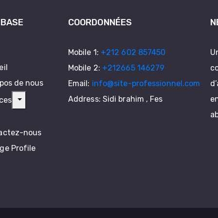
 BASE
COORDONNÉES
N
Mobile 1:
+212 602 857450
Un
il
Mobile 2:
+212665 146279
c
pos de nous
Email:
info@site-professionnel.com
d’
Address: Sidi brahim , Fes
en
ces
a
actez-nous
e Profile